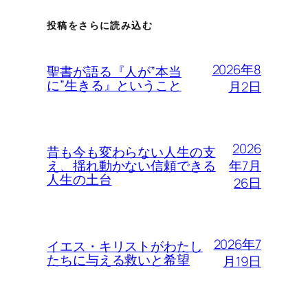
投稿をさらに読み込む
2026年8
聖書が語る『人が”本当
に”生きる』ということ
月2日
2026
昔も今も変わらない人生の支
年7月
え、揺れ動かない信頼できる
人生の土台
26日
2026年7
イエス・キリストがわたし
たちに与える救いと希望
月19日