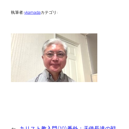
執筆者:
ykamada
カテゴリ:
←
キリスト教入門(10)番外：天使長達の戦