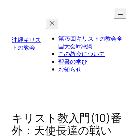
第75回キリストの教会全
沖縄キリス
国大会in沖縄
トの教会
この教会について
聖書の学び
お知らせ
キリスト教入門(10)番
外：天使長達の戦い