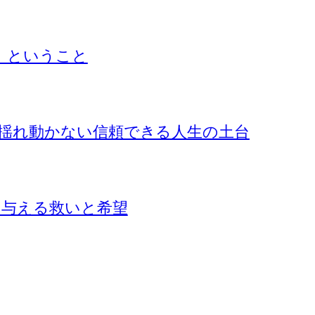
』ということ
揺れ動かない信頼できる人生の土台
に与える救いと希望