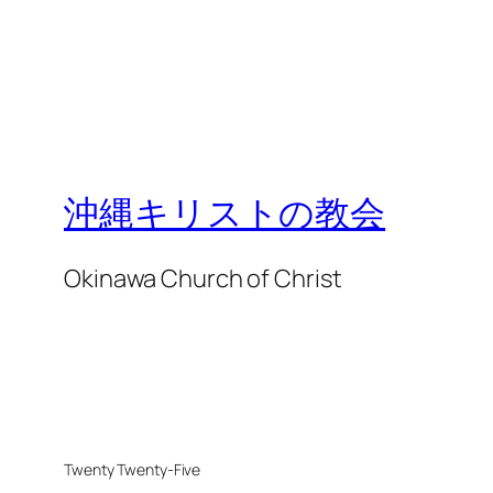
沖縄キリストの教会
Okinawa Church of Christ
Twenty Twenty-Five