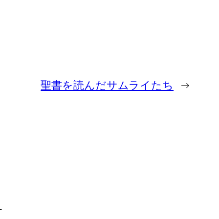
聖書を読んだサムライたち
→
す