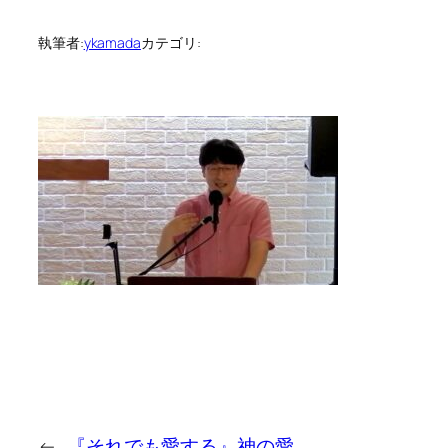
執筆者:
ykamada
カテゴリ:
←
『それでも愛する』神の愛