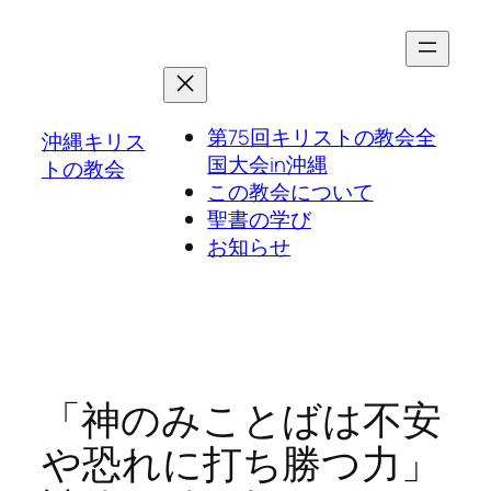
第75回キリストの教会全
沖縄キリス
国大会in沖縄
トの教会
この教会について
聖書の学び
お知らせ
「神のみことばは不安
や恐れに打ち勝つ力」