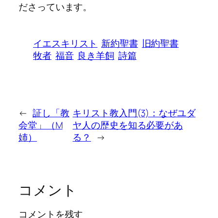
ださっています。
イエスキリスト
新約聖書
旧約聖書
牧者
福音
良き羊飼
詩篇
←
証し「教
キリスト教入門(3)：なぜユダ
会堂」（M
ヤ人の歴史を知る必要があ
姉）
る？
→
コメント
コメントを残す