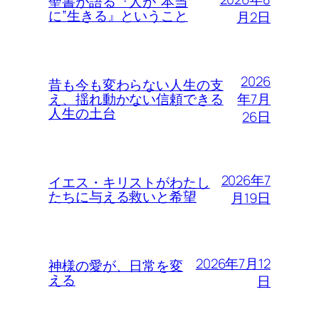
聖書が語る『人が”本当
に”生きる』ということ
月2日
2026
昔も今も変わらない人生の支
年7月
え、揺れ動かない信頼できる
人生の土台
26日
2026年7
イエス・キリストがわたし
たちに与える救いと希望
月19日
2026年7月12
神様の愛が、日常を変
える
日