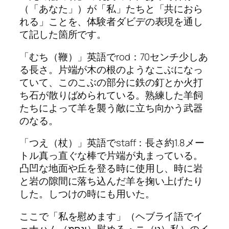
（「あなた」）が「私」たちと「共におら
れる」ことを、体験者ダビデの表現を通し
て記した箇所です。
「むち（鞭）」英語でrod：70センチ少しあ
る長さ。片端が木の根のようなこぶになっ
ていて、このこぶの部分に鉄の釘とか火打
ち石が散りばめられている。熟練した羊飼
たちによって羊を襲う敵に立ち向かう武器
のなる。
「つえ（杖）」英語でstaff：長さ約1.8メー
トル真っ直ぐな棒で片端が丸まっている。
凸凹な地面や丘を登る時に使用し、時に岩
と岩の隙間に落ち込んだ羊を掬い上げたり
した。しつけの時にも用いた。
ここで「私を慰めます」（ヘブライ語でイ
ェナハム（יְנַֽחֲמֻֽ）慰める・ニ（נִי）私）のイ