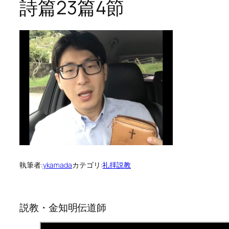
詩篇23篇4節
執筆者:
ykamada
カテゴリ:
礼拝説教
説教・金知明伝道師