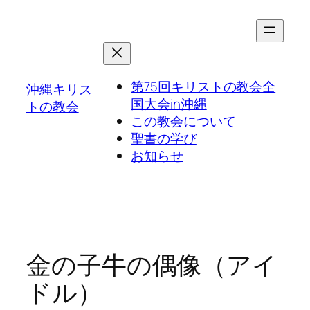
第75回キリストの教会全
沖縄キリス
国大会in沖縄
トの教会
この教会について
聖書の学び
お知らせ
金の子牛の偶像（アイ
ドル）