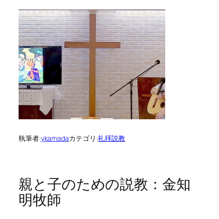
執筆者:
ykamada
カテゴリ:
礼拝説教
親と子のための説教：金知
明牧師