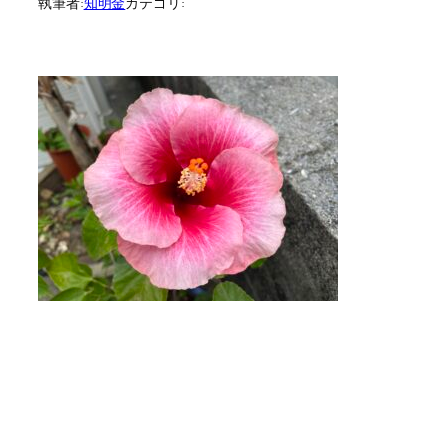
執筆者:
知明金
カテゴリ: