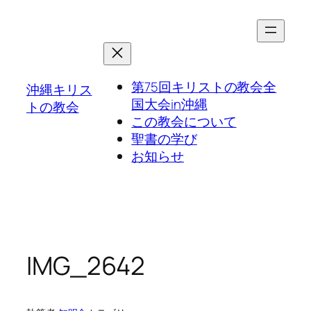
第75回キリストの教会全
沖縄キリス
国大会in沖縄
トの教会
この教会について
聖書の学び
お知らせ
IMG_2642