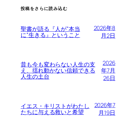
投稿をさらに読み込む
2026年8
聖書が語る『人が”本当
に”生きる』ということ
月2日
2026
昔も今も変わらない人生の支
年7月
え、揺れ動かない信頼できる
人生の土台
26日
2026年7
イエス・キリストがわたし
たちに与える救いと希望
月19日