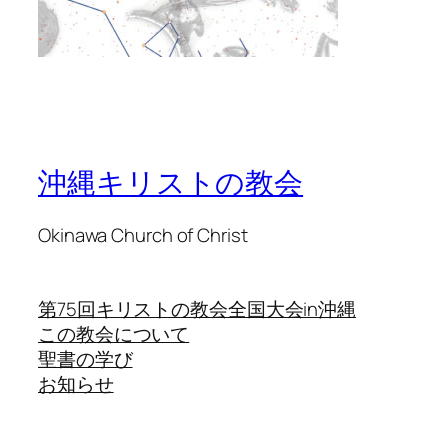
沖縄キリストの教会
Okinawa Church of Christ
第75回キリストの教会全国大会in沖縄
この教会について
聖書の学び
お知らせ