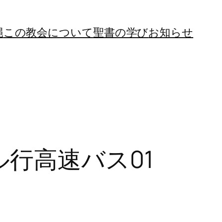
縄
この教会について
聖書の学び
お知らせ
行高速バス01