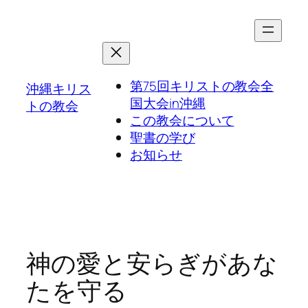
第75回キリストの教会全
沖縄キリス
国大会in沖縄
トの教会
この教会について
聖書の学び
お知らせ
神の愛と安らぎがあな
たを守る