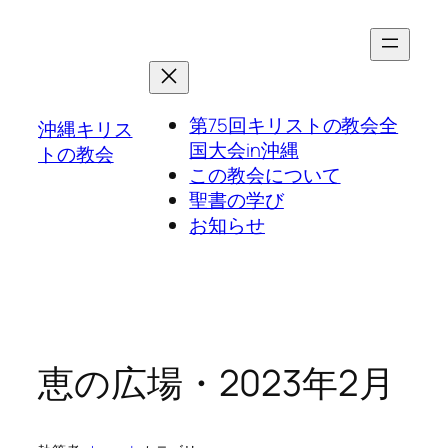
第75回キリストの教会全
沖縄キリス
国大会in沖縄
トの教会
この教会について
聖書の学び
お知らせ
恵の広場・2023年2月