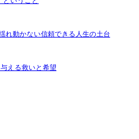
』ということ
揺れ動かない信頼できる人生の土台
に与える救いと希望