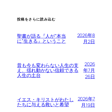
投稿をさらに読み込む
2026年8
聖書が語る『人が”本当
に”生きる』ということ
月2日
2026
昔も今も変わらない人生の支
年7月
え、揺れ動かない信頼できる
人生の土台
26日
2026年7
イエス・キリストがわたし
たちに与える救いと希望
月19日