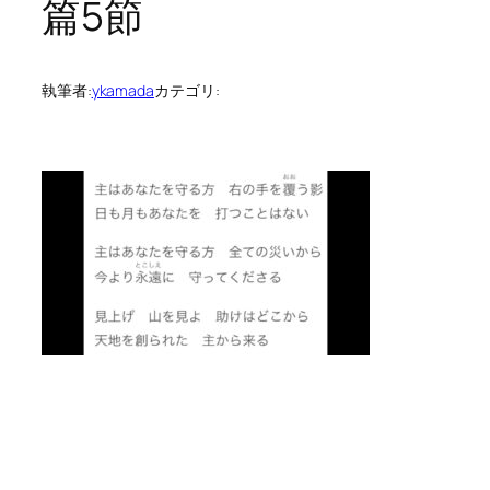
篇5節
執筆者:
ykamada
カテゴリ: